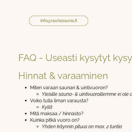
info@rauhasauna.fi
FAQ - Useasti kysytyt ky
Hinnat & varaaminen
Miten varaan saunan & uintivuoron?
Yleisille sauna- & uintivuoroillemme ei ol
Voiko tulla ilman varausta?
Kyllä
Mitä maksaa / hinnasto?
Kuinka pitkä vuoro on?
Yhden käynnin pituus on max. 2 tuntia