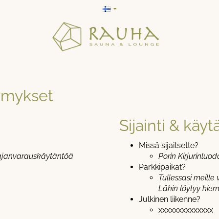
symykset
Sijainti & käy
Missä sijaitsette?
e ajanvarauskäytäntöä
Porin Kirjurinluo
Parkkipaikat?
Tullessasi meille
Lähin löytyy hie
Julkinen liikenne?
xxxxxxxxxxxxxx