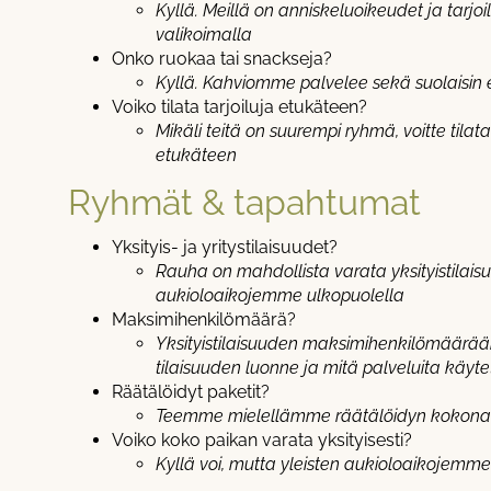
Kyllä. Meillä on anniskeluoikeudet ja tarjo
valikoimalla
Onko ruokaa tai snackseja?
Kyllä. Kahviomme palvelee sekä suolaisin 
Voiko tilata tarjoiluja etukäteen?
Mikäli teitä on suurempi ryhmä, voitte tilata
etukäteen
Ryhmät & tapahtumat
Yksityis- ja yritystilaisuudet?
Rauha on mahdollista varata yksityistilaisu
aukioloaikojemme ulkopuolella
Maksimihenkilömäärä?
Yksityistilaisuuden maksimihenkilömäärää
tilaisuuden luonne ja mitä palveluita käyt
Räätälöidyt paketit?
Teemme mielellämme räätälöidyn kokonai
Voiko koko paikan varata yksityisesti?
Kyllä voi, mutta yleisten aukioloaikojemme