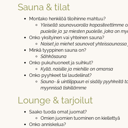
Sauna & tilat
Montako henkilöä tiloihinne mahtuu?
Yleisellä saunavuorolla kapasiteettimme on
puolelle ja 32 miesten puolelle, joka on
Onko yksityinen vai yhteinen sauna?
Naiset ja miehet saunovat yhteissaunassa
Minkä tyyppinen sauna on?
Sähkösauna
Onko pukuhuoneet ja suihkut?
Kyllä, naisille ja miehille on omansa
Onko pyyhkeet tai laudeliinat?
Sauna- & uintilippuun ei sisälly pyyhkeitä t
myynnissä tiskillämme
Lounge & tarjoilut
Saako tuoda omat juomat?
Omien juomien tuominen on kiellettyä
Onko anniskelua?