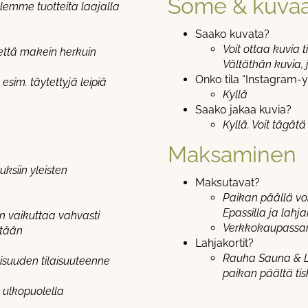
Some & kuva
illemme tuotteita laajalla
Saako kuvata?
Voit ottaa kuvia
että makein herkuin
Vältäthän kuvia,
Onko tila “Instagram-y
 esim. täytettyjä leipiä
Kyllä
Saako jakaa kuvia?
Kyllä. Voit tägä
Maksaminen
uksiin yleisten
Maksutavat?
Paikan päällä voi
Epassilla ja lahj
n vaikuttaa vahvasti
Verkkokaupassam
etään
Lahjakortit?
Rauha Sauna & Lo
suuden tilaisuuteenne
paikan päältä tis
 ulkopuolella