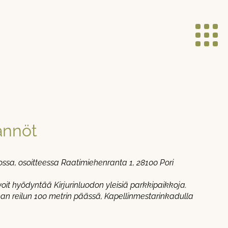
Navig
tännöt
dossa, osoitteessa Raatimiehenranta 1, 28100 Pori
 voit hyödyntää Kirjurinluodon yleisiä parkkipaikkoja.
man reilun 100 metrin päässä, Kapellinmestarinkadulla