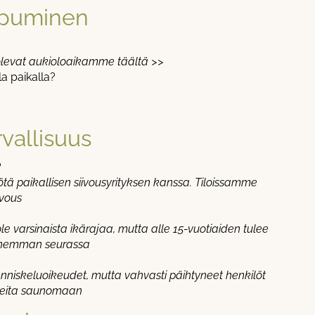
apuminen
olevat aukioloaikamme täältä >>
la paikalla?
vallisuus
?
tä paikallisen siivousyrityksen kanssa. Tiloissamme
ivous
e varsinaista ikärajaa, mutta alle 15-vuotiaiden tulee
nhemman seurassa
nniskeluoikeudet, mutta vahvasti päihtyneet henkilöt
ulleita saunomaan