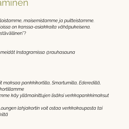
aminen
 tiloistamme, maisemistamme ja puitteistamme.
 joissa on kanssa-asiakkaita vähäpukeisena.
stävällinen”?
tä meidät Instagramissa @rauhasauna
t maksaa pankkikortilla, Smartumilla, Ederedillä,
akortillamme
me käy yllämainittujen lisäksi verkkopankkimaksut
ungen lahjakortin voit ostaa verkkokaupasta tai
kiltä