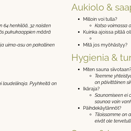
Aukiolo & sa
Milloin voi tulla?
 64 henkilöä, 32 naisten
Katso voimassa 
 myös pukukaappien määrä
Kuinka ajoissa pitää ol
 ja uima-asu on pakollinen
Mitä jos myöhästyy?
Hygienia & tur
Miten sauna siivotaan
Teemme yhteistyö
on päivittäinen si
ai laudeliinoja. Pyyhkeitä on
Ikäraja?
Saunomiseen ei ol
saunoa vain va
Päihdekäytännöt?
Tiloissamme on a
eivät ole tervet