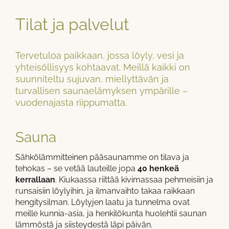
Tilat ja palvelut
Tervetuloa paikkaan, jossa löyly, vesi ja
yhteisöllisyys kohtaavat. Meillä kaikki on
suunniteltu sujuvan, miellyttävän ja
turvallisen saunaelämyksen ympärille –
vuodenajasta riippumatta.
Sauna
Sähkölämmitteinen pääsaunamme on tilava ja
tehokas – se vetää lauteille jopa
40 henkeä
kerrallaan
. Kiukaassa riittää kivimassaa pehmeisiin ja
runsaisiin löylyihin, ja ilmanvaihto takaa raikkaan
hengitysilman. Löylyjen laatu ja tunnelma ovat
meille kunnia-asia, ja henkilökunta huolehtii saunan
lämmöstä ja siisteydestä läpi päivän.