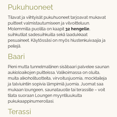
Pukuhuoneet
Tilavat ja viihtyisät pukuhuoneet tarjoavat mukavat
puitteet valmistautumiseen ja vilvoitteluun.
Molemmilla puolilla on kaapit
32 hengelle
,
suihkutilat sadesuihkuilla sekä laadukkaat
pesuaineet. Käytössäsi on myös hiustenkuivaajia ja
peilejä.
Baari
Pieni mutta tunnelmallinen sisäbaari palvelee saunan
aukioloaikojen puitteissa. Valikoimassa on oluita,
muita alkoholituotteita, virvoitusjuomia, mocktaileja
ja talviuintiin sopivia lämpimiä juomia. Juomat saa
mukaan loungeen, saunatauolle tai terassille – voit
tilata suoraan Loungen myyntiluukulta
pukukaappinumerollasi.
Terassi