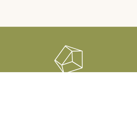
Rauha Sauna & Lounge
Raatimiehenranta 1, Pori
info@rauhasauna.fi