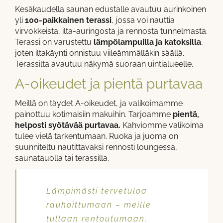
Kesäkaudella saunan edustalle avautuu aurinkoinen
yli
100-paikkainen terassi
, jossa voi nauttia
virvokkeista, ilta-auringosta ja rennosta tunnelmasta.
Terassi on varustettu
lämpölampuilla ja katoksilla
,
joten iltakäynti onnistuu viileämmälläkin säällä.
Terassilta avautuu näkymä suoraan uintialueelle.
A-oikeudet ja pientä purtavaa
Meillä on täydet A-oikeudet, ja valikoimamme
painottuu kotimaisiin makuihin. Tarjoamme
pientä,
helposti syötävää purtavaa.
Kahviomme valikoima
tulee vielä tarkentumaan. Ruoka ja juoma on
suunniteltu nautittavaksi rennosti loungessa,
saunatauolla tai terassilla.
Lämpimästi tervetuloa
rauhoittumaan – meille
tullaan rentoutumaan,