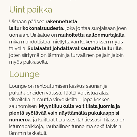
Uintipaikka
Uimaan pääsee
rakennetusta
laiturikokonaisuudesta
, joka johtaa suojaisaan joen
uomaan. Uintialue on
rauhoitettu aallonmurtajalla
,
mikä mahdollistaa miellyttävän kokemuksen myös
talvella.
Sulalaatat johdattavat saunalta laiturille
,
joten siirtymä on lämmin ja turvallinen paljain jaloin
myös pakkasella.
Lounge
Lounge on rentoutumisen keskus saunan ja
pukuhuoneiden välissä. Täällä voit istua alas,
vilvoitella ja nauttia virvokkeita – jopa kesken
saunomisen.
Myyntiluukulta voit tilata juomia ja
pientä syötävää vain näyttämällä pukukaappisi
numeroa
, ja kuittaat tilauksesi lähtiessäsi. Tilassa on
istumapaikkoja, rauhallinen tunnelma sekä talvisin
lämmin takkatuli.