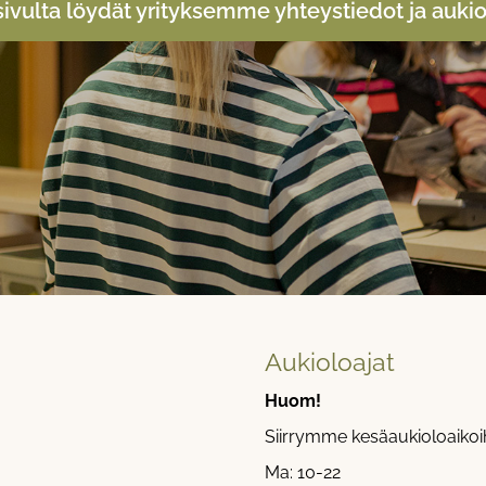
sivulta löydät yrityksemme yhteystiedot ja aukio
Aukioloajat​​​​​​​
Huom!
Siirrymme kesäaukioloaikoihi
Ma: 10-22