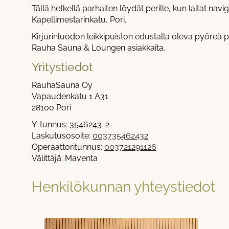
Tällä hetkellä parhaiten löydät perille, kun laitat navig
Kapellimestarinkatu, Pori.
Kirjurinluodon leikkipuiston edustalla oleva pyöreä
Rauha Sauna & Loungen asiakkaita.
Yritystiedot
RauhaSauna Oy
Vapaudenkatu 1 A31
28100 Pori
Y-tunnus: 3546243-2
Laskutusosoite:
003735462432
Operaattoritunnus:
003721291126
Välittäjä: Maventa
Henkilökunnan yhteystiedot