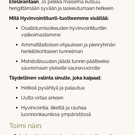
Etelärantaan
. Jo pelkkä maisema kutsuu
hengittämään syvään ja laskeutumaan hetkeen.
Mitä Hyvinvointitunti-tuotteemme sisältää:
Osallistumisoikeuden hyvinvointituntiin
valikoimastamme
Ammattitaitoisen ohjauksen ja pienryhmän
henkilökohtaisen tunnelman
Mahdollisuuden jäädä tunnin päätteeksi
saunomaan yleiselle saunavuorolle
Täydellinen valinta sinulle, joka kaipaat:
Hetkeä pysähtyä ja palautua
Uutta virtaa arkeen
Hyvinvointia, liikettä ja rauhaa
luonnonkauniissa ympäristössä
Toimi näin: