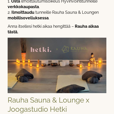
1.
Osta
ilmoittautumisoikeus Hyvinvointitunneille
verkkokaupasta
.
2.
Ilmoittaudu
tunneille Rauha Sauna & Loungen
mobiilisovelluksessa
.
Anna itsellesi hetki aikaa hengittää –
Rauha alkaa
tästä.
Rauha Sauna & Lounge x
Joogastudio Hetki