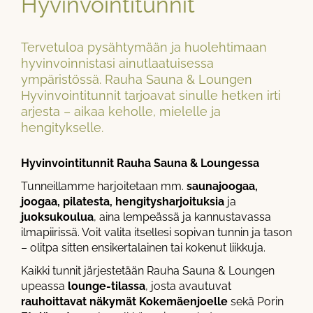
Hyvinvointitunnit
Tervetuloa pysähtymään ja huolehtimaan
hyvinvoinnistasi ainutlaatuisessa
ympäristössä. Rauha Sauna & Loungen
Hyvinvointitunnit tarjoavat sinulle hetken irti
arjesta – aikaa keholle, mielelle ja
hengitykselle.
Hyvinvointitunnit Rauha Sauna & Loungessa
Tunneillamme harjoitetaan mm.
saunajoogaa,
joogaa, pilatesta, hengitysharjoituksia
ja
juoksukoulua
, aina lempeässä ja kannustavassa
ilmapiirissä. Voit valita itsellesi sopivan tunnin ja tason
– olitpa sitten ensikertalainen tai kokenut liikkuja.
Kaikki tunnit järjestetään Rauha Sauna & Loungen
upeassa
lounge-tilassa
, josta avautuvat
rauhoittavat näkymät Kokemäenjoelle
sekä Porin