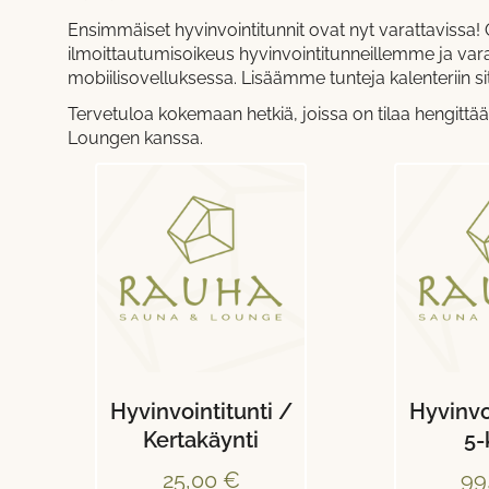
Ensimmäiset hyvinvointitunnit ovat nyt varattaviss
ilmoittautumisoikeus hyvinvointitunneillemme ja v
mobiilisovelluksessa. Lisäämme tunteja kalenteriin 
Tervetuloa kokemaan hetkiä, joissa on tilaa hengit
Loungen kanssa.
Hyvinvointitunti /
Hyvinvo
Kertakäynti
5-
25,00 €
99