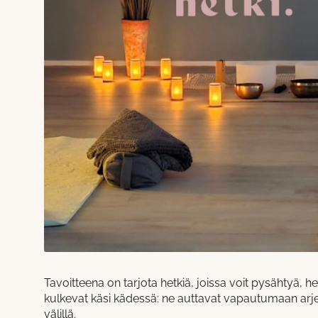
Tavoitteena on tarjota hetkiä, joissa voit pysähtyä, h
kulkevat käsi kädessä: ne auttavat vapautumaan arjen
välillä.