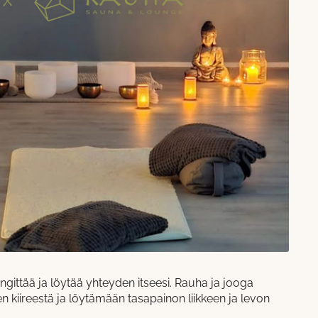
engittää ja löytää yhteyden itseesi. Rauha ja jooga
 kiireestä ja löytämään tasapainon liikkeen ja levon