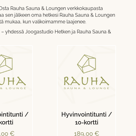
a! Osta Rauha Sauna & Loungen verkkokaupasta
araa sen jälkeen oma hetkesi Rauha Sauna & Loungen
sitä mukaa, kun valikoimamme laajenee.
tää – yhdessä Joogastudio Hetken ja Rauha Sauna &
intitunti /
Hyvinvointitunti /
kortti
10-kortti
,00 €
189,00 €