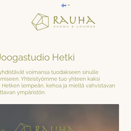
oogastudio Hetki
yhdistävät voimansa tuodakseen sinulle
tumiseen. Yhteistyömme tuo yhteen kaksi
 Hetken lempeän, kehoa ja mieltä vahvistavan
uttavan ympäristön.